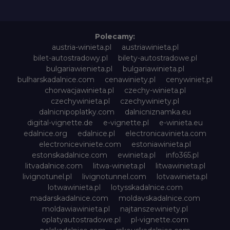
Polecamy:
austria-winieta.pl
austriawinieta.pl
bilet-autostradowy.pl
bilety-autostradowe.pl
bulgariawienieta.pl
bulgariawinieta.pl
bulharskadalnice.com
cenawiniety.pl
cenywiniet.pl
chorwacjawinieta.pl
czechy-winieta.pl
czechywinieta.pl
czechywiniety.pl
dalnicnipoplatky.com
dalnicniznamka.eu
digital-vignette.de
e-vignette.pl
e-winieta.eu
edalnice.org
edalnice.pl
electronicavinieta.com
electroniceviniete.com
estoniawinieta.pl
estonskadalnice.com
ewinieta.pl
info365.pl
litvadalnice.com
litwa-winieta.pl
litwawinieta.pl
livignotunel.pl
livignotunnel.com
lotvawinieta.pl
lotwawinieta.pl
lotysskadalnice.com
madarskadalnice.com
moldavskadalnice.com
moldawiawinieta.pl
najtanszewiniety.pl
oplatyautostradowe.pl
pl-vignette.com