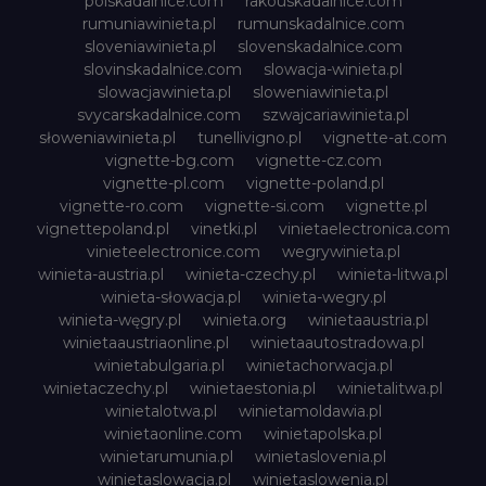
polskadalnice.com
rakouskadalnice.com
rumuniawinieta.pl
rumunskadalnice.com
sloveniawinieta.pl
slovenskadalnice.com
slovinskadalnice.com
slowacja-winieta.pl
slowacjawinieta.pl
sloweniawinieta.pl
svycarskadalnice.com
szwajcariawinieta.pl
słoweniawinieta.pl
tunellivigno.pl
vignette-at.com
vignette-bg.com
vignette-cz.com
vignette-pl.com
vignette-poland.pl
vignette-ro.com
vignette-si.com
vignette.pl
vignettepoland.pl
vinetki.pl
vinietaelectronica.com
vinieteelectronice.com
wegrywinieta.pl
winieta-austria.pl
winieta-czechy.pl
winieta-litwa.pl
winieta-słowacja.pl
winieta-wegry.pl
winieta-węgry.pl
winieta.org
winietaaustria.pl
winietaaustriaonline.pl
winietaautostradowa.pl
winietabulgaria.pl
winietachorwacja.pl
winietaczechy.pl
winietaestonia.pl
winietalitwa.pl
winietalotwa.pl
winietamoldawia.pl
winietaonline.com
winietapolska.pl
winietarumunia.pl
winietaslovenia.pl
winietaslowacja.pl
winietaslowenia.pl