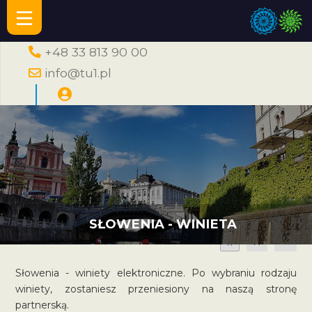
+48 33 813 90 00
info@tu1.pl
SŁOWENIA - WINIETA
A
A
A
Słowenia - winiety elektroniczne. Po wybraniu rodzaju
winiety, zostaniesz przeniesiony na naszą stronę
partnerską.