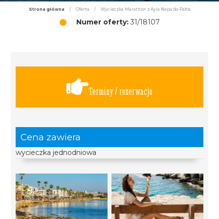
Strona główna
/
Oferta
/
Wycieczka Marathon z Ayia Napa do Pafos
Numer oferty:
31/18107
Terminy / rezerwacja
Cena zawiera
wycieczka jednodniowa