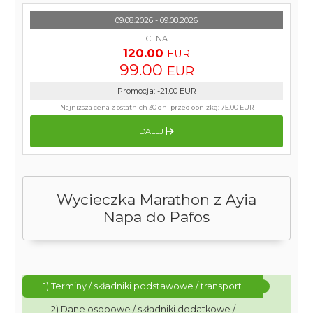
09.08.2026 - 09.08.2026
CENA
120.00
EUR
99.00
EUR
Promocja
:
-21.00
EUR
Najniższa cena z ostatnich 30 dni przed obniżką:
75.00 EUR
DALEJ
Wycieczka Marathon z Ayia
Napa do Pafos
1) Terminy / składniki podstawowe / transport
2) Dane osobowe / składniki dodatkowe /