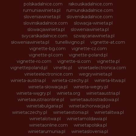
polskadalnice.com
rakouskadalnice.com
rumuniawinieta.pl
rumunskadalnice.com
sloveniawinieta.pl
slovenskadalnice.com
slovinskadalnice.com
slowacja-winieta.pl
slowacjawinieta.pl
sloweniawinieta.pl
svycarskadalnice.com
szwajcariawinieta.pl
słoweniawinieta.pl
tunellivigno.pl
vignette-at.com
vignette-bg.com
vignette-cz.com
vignette-pl.com
vignette-poland.pl
vignette-ro.com
vignette-si.com
vignette.pl
vignettepoland.pl
vinetki.pl
vinietaelectronica.com
vinieteelectronice.com
wegrywinieta.pl
winieta-austria.pl
winieta-czechy.pl
winieta-litwa.pl
winieta-słowacja.pl
winieta-wegry.pl
winieta-węgry.pl
winieta.org
winietaaustria.pl
winietaaustriaonline.pl
winietaautostradowa.pl
winietabulgaria.pl
winietachorwacja.pl
winietaczechy.pl
winietaestonia.pl
winietalitwa.pl
winietalotwa.pl
winietamoldawia.pl
winietaonline.com
winietapolska.pl
winietarumunia.pl
winietaslovenia.pl