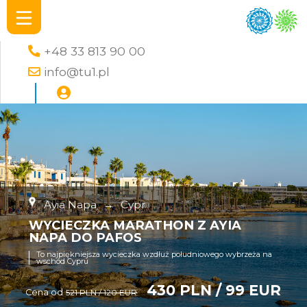
+48 33 813 90 00
info@tu1.pl
Ayia Napa
→
Cypr
WYCIECZKA MARATHON Z AYIA
NAPA DO PAFOS
To najpiękniejsza wycieczka wzdłuż południowego wybrzeża na
wschód Cypru
430 PLN / 99 EUR
Cena od
521 PLN / 120 EUR