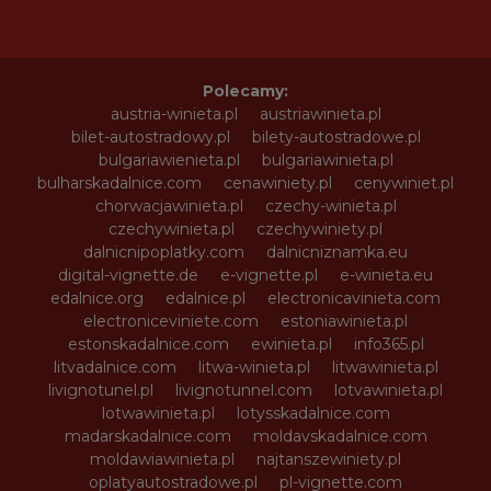
Polecamy:
austria-winieta.pl
austriawinieta.pl
bilet-autostradowy.pl
bilety-autostradowe.pl
bulgariawienieta.pl
bulgariawinieta.pl
bulharskadalnice.com
cenawiniety.pl
cenywiniet.pl
chorwacjawinieta.pl
czechy-winieta.pl
czechywinieta.pl
czechywiniety.pl
dalnicnipoplatky.com
dalnicniznamka.eu
digital-vignette.de
e-vignette.pl
e-winieta.eu
edalnice.org
edalnice.pl
electronicavinieta.com
electroniceviniete.com
estoniawinieta.pl
estonskadalnice.com
ewinieta.pl
info365.pl
litvadalnice.com
litwa-winieta.pl
litwawinieta.pl
livignotunel.pl
livignotunnel.com
lotvawinieta.pl
lotwawinieta.pl
lotysskadalnice.com
madarskadalnice.com
moldavskadalnice.com
moldawiawinieta.pl
najtanszewiniety.pl
oplatyautostradowe.pl
pl-vignette.com