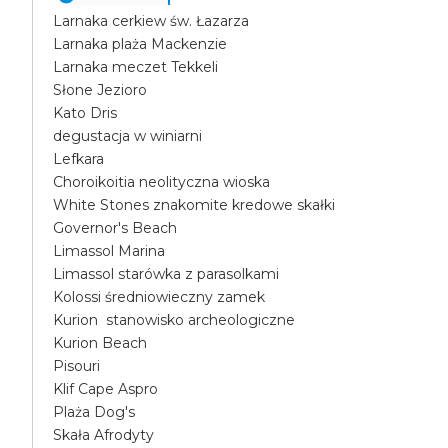
Larnaka cerkiew św. Łazarza
Larnaka plaża Mackenzie
Larnaka meczet Tekkeli
Słone Jezioro
Kato Dris
degustacja w winiarni
Lefkara
Choroikoitia neolityczna wioska
White Stones znakomite kredowe skałki
Governor's Beach
Limassol Marina
Limassol starówka z parasolkami
Kolossi średniowieczny zamek
Kurion stanowisko archeologiczne
Kurion Beach
Pisouri
Klif Cape Aspro
Plaża Dog's
Skała Afrodyty