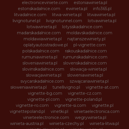
electroniceviniete.com
estoniawinieta.pl
estonskadalnice.com
ewinieta.pl
info365.pl
litvadalnice.com
litwa-winieta.pl
litwawinieta.pl
livignotunel.pl
livignotunnel.com
lotvawinieta.pl
lotwawinieta.pl
lotysskadalnice.com
madarskadalnice.com
moldavskadalnice.com
moldawiawinieta.pl
najtanszewiniety.pl
oplatyautostradowe.pl
pl-vignette.com
polskadalnice.com
rakouskadalnice.com
rumuniawinieta.pl
rumunskadalnice.com
sloveniawinieta.pl
slovenskadalnice.com
slovinskadalnice.com
slowacja-winieta.pl
slowacjawinieta.pl
sloweniawinieta.pl
svycarskadalnice.com
szwajcariawinieta.pl
słoweniawinieta.pl
tunellivigno.pl
vignette-at.com
vignette-bg.com
vignette-cz.com
vignette-pl.com
vignette-poland.pl
vignette-ro.com
vignette-si.com
vignette.pl
vignettepoland.pl
vinetki.pl
vinietaelectronica.com
vinieteelectronice.com
wegrywinieta.pl
winieta-austria.pl
winieta-czechy.pl
winieta-litwa.pl