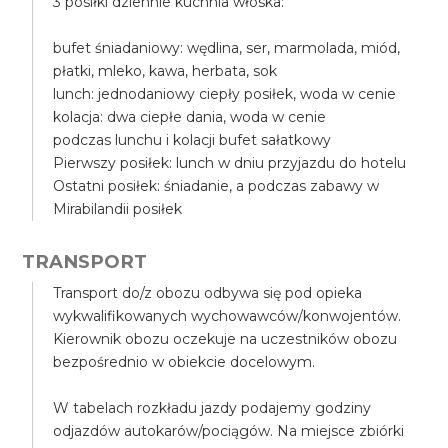
3 posiłki dziennie kuchnia włoska:
bufet śniadaniowy: wędlina, ser, marmolada, miód,
płatki, mleko, kawa, herbata, sok
lunch: jednodaniowy ciepły posiłek, woda w cenie
kolacja: dwa ciepłe dania, woda w cenie
podczas lunchu i kolacji bufet sałatkowy
Pierwszy posiłek: lunch w dniu przyjazdu do hotelu
Ostatni posiłek: śniadanie, a podczas zabawy w
Mirabilandii posiłek
TRANSPORT
Transport do/z obozu odbywa się pod opieka
wykwalifikowanych wychowawców/konwojentów.
Kierownik obozu oczekuje na uczestników obozu
bezpośrednio w obiekcie docelowym.
W tabelach rozkładu jazdy podajemy godziny
odjazdów autokarów/pociągów. Na miejsce zbiórki