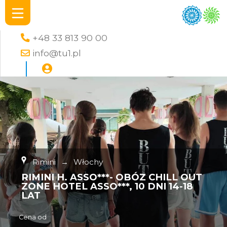
+48 33 813 90 00
info@tu1.pl
Rimini
→
Włochy
RIMINI H. ASSO***- OBÓZ CHILL OUT
ZONE HOTEL ASSO***, 10 DNI 14-18
LAT
Cena od