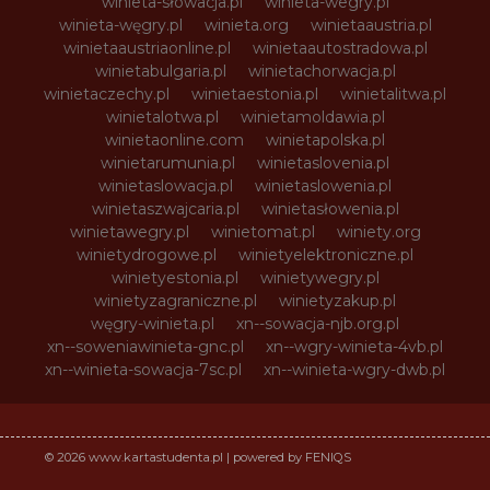
winieta-słowacja.pl
winieta-wegry.pl
winieta-węgry.pl
winieta.org
winietaaustria.pl
winietaaustriaonline.pl
winietaautostradowa.pl
winietabulgaria.pl
winietachorwacja.pl
winietaczechy.pl
winietaestonia.pl
winietalitwa.pl
winietalotwa.pl
winietamoldawia.pl
winietaonline.com
winietapolska.pl
winietarumunia.pl
winietaslovenia.pl
winietaslowacja.pl
winietaslowenia.pl
winietaszwajcaria.pl
winietasłowenia.pl
winietawegry.pl
winietomat.pl
winiety.org
winietydrogowe.pl
winietyelektroniczne.pl
winietyestonia.pl
winietywegry.pl
winietyzagraniczne.pl
winietyzakup.pl
węgry-winieta.pl
xn--sowacja-njb.org.pl
xn--soweniawinieta-gnc.pl
xn--wgry-winieta-4vb.pl
xn--winieta-sowacja-7sc.pl
xn--winieta-wgry-dwb.pl
© 2026 www.kartastudenta.pl | powered by FENIQS