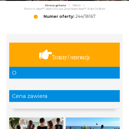
Strona główna
/
Oferta
/
Rimini h. Asso***- obóz Chill out Zone Hotel Asso***, 10 dni 14-18 lat
Numer oferty:
244/18167
Terminy / rezerwacja
O
Cena zawiera
.