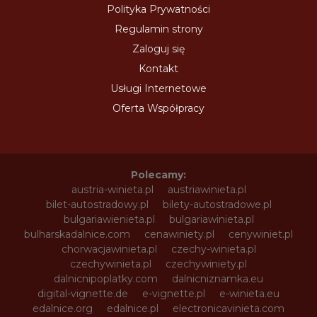
Polityka Prywatności
Regulamin strony
Zaloguj się
Kontakt
Usługi Internetowe
Oferta Współpracy
Polecamy:
austria-winieta.pl
austriawinieta.pl
bilet-autostradowy.pl
bilety-autostradowe.pl
bulgariawienieta.pl
bulgariawinieta.pl
bulharskadalnice.com
cenawiniety.pl
cenywiniet.pl
chorwacjawinieta.pl
czechy-winieta.pl
czechywinieta.pl
czechywiniety.pl
dalnicnipoplatky.com
dalnicniznamka.eu
digital-vignette.de
e-vignette.pl
e-winieta.eu
edalnice.org
edalnice.pl
electronicavinieta.com