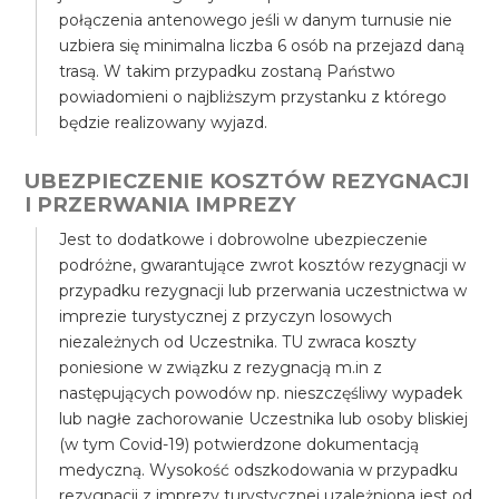
połączenia antenowego jeśli w danym turnusie nie
uzbiera się minimalna liczba 6 osób na przejazd daną
trasą. W takim przypadku zostaną Państwo
powiadomieni o najbliższym przystanku z którego
będzie realizowany wyjazd.
UBEZPIECZENIE KOSZTÓW REZYGNACJI
I PRZERWANIA IMPREZY
Jest to dodatkowe i dobrowolne ubezpieczenie
podróżne, gwarantujące zwrot kosztów rezygnacji w
przypadku rezygnacji lub przerwania uczestnictwa w
imprezie turystycznej z przyczyn losowych
niezależnych od Uczestnika. TU zwraca koszty
poniesione w związku z rezygnacją m.in z
następujących powodów np. nieszczęśliwy wypadek
lub nagłe zachorowanie Uczestnika lub osoby bliskiej
(w tym Covid-19) potwierdzone dokumentacją
medyczną. Wysokość odszkodowania w przypadku
rezygnacji z imprezy turystycznej uzależniona jest od