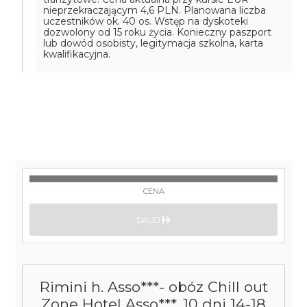
nieprzekraczającym 4,6 PLN. Planowana liczba
uczestników ok. 40 os. Wstęp na dyskoteki
dozwolony od 15 roku życia. Konieczny paszport
lub dowód osobisty, legitymacja szkolna, karta
kwalifikacyjna.
CENA
DALEJ
Rimini h. Asso***- obóz Chill out
Zone Hotel Asso***, 10 dni 14-18