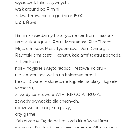
wycieczek fakultatywnych,
walk around po Rimini
zakwaterowanie po godzinie 15:00,
DZIEŃ 3-8
Rimini - zwiedzimy historyczne centrum miasta a
tam: Łuk Augusta, Porta Montanara, Plac Trzech
Męczenników, Most Tyberiusza, Dom Chirurga,
Rzymski amfiteatr – konstrukcja amfiteatru pochodzi
z II wieku n.e.
holi - indyjskie święto radości i festiwal koloru -
niezapomniana walka na kolorowe proszki
beach & water - słoneczne kąpiele na plaży i kąpiele
w morzu,
zawody sportowe o WIELKIEGO ARBUZA,
zawody pływackie dla chętnych,
obozowe animacje na plaży,
city game,
Zabierzemy Cię do najlepszych klubów w Rimini,
wstęp od 15 roku życia, (Baia Imperiale, Altromondo,