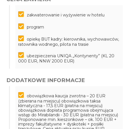
zakwaterowanie i wyżywienie w hotelu
program
opiekę BUT kadry: kierownika, wychowawców,
ratownika wodnego, pilota na trasie
ubezpieczenia UNIQA „Kontynenty” (KL 20
000 EUR, NNW 2000 EUR)
DODATKOWE INFORMACJE
obowiązkowa kaucja zwrotna – 20 EUR
(zbierana na miejscu)
obowiązkowa taksa
klimatyczna - 17,5 EUR (płatna na miejscu)
obowiązkowa dopłata programowa obejmująca
wstęp do Mirabilandii - 30 EUR (płatna na miejscu)
Proponowane min. kieszonkowe – ok. 100 EUR +
imprezy fakultatywne + dyskoteki + posiłki
tranzytowe. Cena aktualna przy kursie EUR